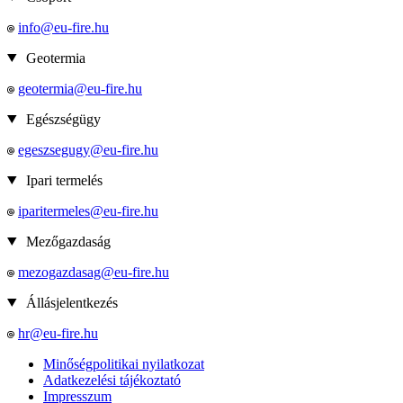
info@eu-fire.hu
Geotermia
geotermia@eu-fire.hu
Egészségügy
egeszsegugy@eu-fire.hu
Ipari termelés
iparitermeles@eu-fire.hu
Mezőgazdaság
mezogazdasag@eu-fire.hu
Állásjelentkezés
hr@eu-fire.hu
Minőségpolitikai nyilatkozat
Adatkezelési tájékoztató
Impresszum