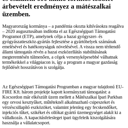
árbevételt eredményez a mátészalkai
üzemben.
Magyarország kormánya – a pandémia okozta kihívásokra reagálva
– 2020 augusztusában indította el az Egészségipari Támogatási
Programot (ETP), amelynek célja a hazai gyógyszer- és
gyógyászatieszköz-gyártás fejlesztése a gyártóhelyek számának
emelésével és hatékonyságuk növelésével. A vissza nem térítendő
állami támogatás révén a hazai eszközellátás stabilitásának
megteremtésén túlmenően, a cégek versenyképesebbé válhatnak
termékeikkel a világpiacon is, így a program a magyar gazdaság
fejlődését hosszútávon is szolgálja.
Az Egészségipari Támogatási Programban a magyar tulajdonú EU-
FIRE Kft. három projektje kapott kormányzati támogatást: a
Kocsordon már elkészült üzem mellett a Mátészalkai Ipari Parkban
egy orvosi kesztyűket, műtéteknél alkalmazható csipeszeket és
vérzéscsillapító eszközöket, valamint jelenleg egy fecskendőket,
injekciós tűket, szikéket és ollókat gyártó üzemegységet alakít ki a
vállalkozás. A kapacitásfelesleget ipari ügyfeleik kiszolgálására
használja a vállalatcsoport.