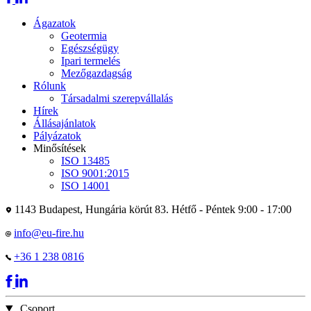
Ágazatok
Geotermia
Egészségügy
Ipari termelés
Mezőgazdagság
Rólunk
Társadalmi szerepvállalás
Hírek
Állásajánlatok
Pályázatok
Minősítések
ISO 13485
ISO 9001:2015
ISO 14001
1143 Budapest, Hungária körút 83.
Hétfő - Péntek 9:00 - 17:00
info@eu-fire.hu
+36 1 238 0816
Csoport