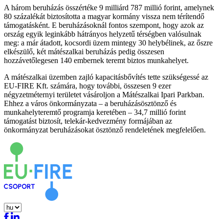
A három beruházás összértéke 9 milliárd 787 millió forint, amelynek
80 százalékát biztosította a magyar kormány vissza nem térítendő
támogatásként. E beruházásoknál fontos szempont, hogy azok az
ország egyik leginkább hátrányos helyzetű térségben valósulnak
meg: a már átadott, kocsordi üzem mintegy 30 helybélinek, az őszre
elkészülő, két mátészalkai beruházás pedig összesen
hozzávetőlegesen 140 embernek teremt biztos munkahelyet.
A mátészalkai üzemben zajló kapacitásbővítés tette szükségessé az
EU-FIRE Kft. számára, hogy további, összesen 9 ezer
négyzetméternyi területet vásároljon a Mátészalkai Ipari Parkban.
Ehhez a város önkormányzata – a beruházásösztönző és
munkahelyteremtő programja keretében – 34,7 millió forint
támogatást biztosít, telekár-kedvezmény formájában az
önkormányzat beruházásokat ösztönző rendeletének megfelelően.