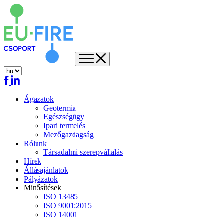
Ágazatok
Geotermia
Egészségügy
Ipari termelés
Mezőgazdagság
Rólunk
Társadalmi szerepvállalás
Hírek
Állásajánlatok
Pályázatok
Minősítések
ISO 13485
ISO 9001:2015
ISO 14001